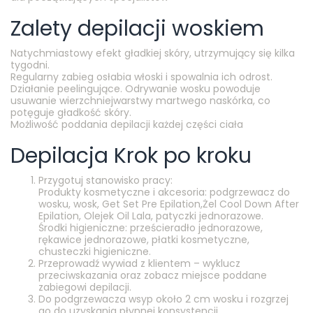
Zalety depilacji woskiem
Natychmiastowy efekt gładkiej skóry, utrzymujący się kilka
tygodni.
Regularny zabieg osłabia włoski i spowalnia ich odrost.
Działanie peelingujące. Odrywanie wosku powoduje
usuwanie wierzchniejwarstwy martwego naskórka, co
potęguje gładkość skóry.
Możliwość poddania depilacji każdej części ciała
Depilacja Krok po kroku
Przygotuj stanowisko pracy:
Produkty kosmetyczne i akcesoria: podgrzewacz do
wosku, wosk, Get Set Pre Epilation,Żel Cool Down After
Epilation, Olejek Oil Lala, patyczki jednorazowe.
Środki higieniczne: prześcieradło jednorazowe,
rękawice jednorazowe, płatki kosmetyczne,
chusteczki higieniczne.
Przeprowadź wywiad z klientem – wyklucz
przeciwskazania oraz zobacz miejsce poddane
zabiegowi depilacji.
Do podgrzewacza wsyp około 2 cm wosku i rozgrzej
go do uzyskania płynnej konsystencji.