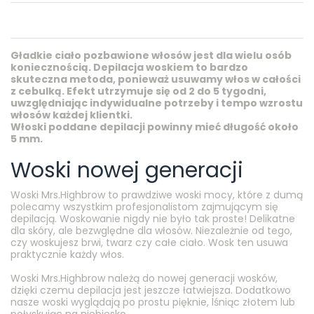
Gładkie ciało pozbawione włosów jest dla wielu osób
koniecznością. Depilacja woskiem to bardzo
skuteczna metoda, ponieważ usuwamy włos w całości
z cebulką. Efekt utrzymuje się od 2 do 5 tygodni,
uwzględniając indywidualne potrzeby i tempo wzrostu
włosów każdej klientki.
Włoski poddane depilacji powinny mieć długość około
5 mm.
Woski nowej generacji
Woski Mrs.Highbrow to prawdziwe woski mocy, które z dumą
polecamy wszystkim profesjonalistom zajmującym się
depilacją. Woskowanie nigdy nie było tak proste! Delikatne
dla skóry, ale bezwględne dla włosów. Niezależnie od tego,
czy woskujesz brwi, twarz czy całe ciało. Wosk ten usuwa
praktycznie każdy włos.
Woski Mrs.Highbrow należą do nowej generacji wosków,
dzięki czemu depilacja jest jeszcze łatwiejsza. Dodatkowo
nasze woski wyglądają po prostu pięknie, lśniąc złotem lub