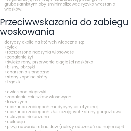
gruboziarnistym aby zminimalizować ryzyko wrastania
włosków.
Przeciwwskazania do zabiegu
woskowania
dotyczy okolic na których widoczne są:
• żylaki
• rozszerzone naczynia włosowate
• zapalenie żył
• świeże rany, przerwanie ciągłości naskórka
• blizny, obrzęki
• oparzenia słoneczne
• stany zapalne skóry
• trądzik
• owłosione pieprzyki
• zapalenie mieszków włosowych
• łuszczyca
• obszar po zabiegach medycyny estetycznej
• obszar po zabiegach złuszczających• stany gorączkowe
• cukrzyca nieleczona
• epilepsja
• przyjmowanie retinoidów (należy odczekać co najmniej 6