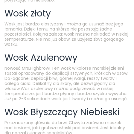
połyskując na niebiesko.
Wosk złoty
Wosk jest bardzo elastyczny i można go usunąć bez jego
łamania. Dzięki temu na skórze nie pozostają żadne
pozostałości. Kolejna zaleta: wosk można nakładać w niskiej
temperaturze. Nie ma już obaw, że użyjesz zbyt gorącego
wosku.
Wosk Azulenowy
Nowość Mrs.Highbrow! Ten wosk w kolorze morskiej zieleni
został opracowany do depilacji sztywnych, krótkich włosów.
Do łagodnej depilacji brwi, górnej wargi, reszty twarzy i
całego ciała. Delikatny dla skóry, ale bezwzględny dla
włosów.Wos azulenowy można podgrzewać w niskiej
temperaturze, jest bardzo płynny i bardzo szybko wysycha.
Już po 2-3 sekundach wosk jest twardy i można go usunąć.
Wosk Błyszczący Niebieski
Przeznaczony głównie do brwi. Chwyta zarówno meszek
nad brwiami, jak i grubsze włoski pod brwiami. Jest idealny
dla początkujących specjalistów