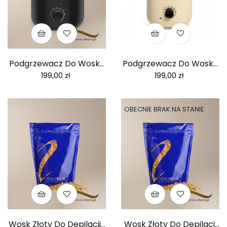
Podgrzewacz Do Wosku
Podgrzewacz Do Wosku
Z...
Z...
Cena
Cena
199,00 zł
199,00 zł
OBECNIE BRAK NA STANIE
Wosk Złoty Do Depilacji...
Wosk Złoty Do Depilacji