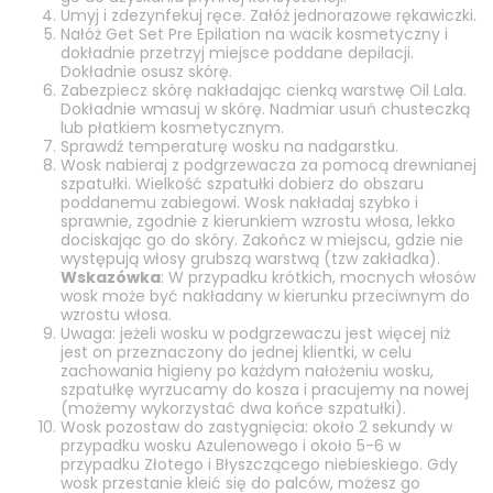
Umyj i zdezynfekuj ręce. Załóż jednorazowe rękawiczki.
Nałóż Get Set Pre Epilation na wacik kosmetyczny i
dokładnie przetrzyj miejsce poddane depilacji.
Dokładnie osusz skórę.
Zabezpiecz skórę nakładając cienką warstwę Oil Lala.
Dokładnie wmasuj w skórę. Nadmiar usuń chusteczką
lub płatkiem kosmetycznym.
Sprawdź temperaturę wosku na nadgarstku.
Wosk nabieraj z podgrzewacza za pomocą drewnianej
szpatułki. Wielkość szpatułki dobierz do obszaru
poddanemu zabiegowi. Wosk nakładaj szybko i
sprawnie, zgodnie z kierunkiem wzrostu włosa, lekko
dociskając go do skóry. Zakończ w miejscu, gdzie nie
występują włosy grubszą warstwą (tzw zakładka).
Wskazówka
: W przypadku krótkich, mocnych włosów
wosk może być nakładany w kierunku przeciwnym do
wzrostu włosa.
Uwaga: jeżeli wosku w podgrzewaczu jest więcej niż
jest on przeznaczony do jednej klientki, w celu
zachowania higieny po każdym nałożeniu wosku,
szpatułkę wyrzucamy do kosza i pracujemy na nowej
(możemy wykorzystać dwa końce szpatułki).
Wosk pozostaw do zastygnięcia: około 2 sekundy w
przypadku wosku Azulenowego i około 5-6 w
przypadku Złotego i Błyszczącego niebieskiego. Gdy
wosk przestanie kleić się do palców, możesz go