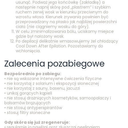
usunąć. Podważ jego końcówkę (zakładkę) a
następnie napnij skórę pod „plastrem” i szybkim
ruchem zerwij wosk w kierunku przeciwnym do
wzrostu włosa. Kierunek zrywania powinien być
przeprowadzany na płasko jak najbliżej powierzchni
ciała (nie ciągniemy wosku do góry).
W celu zminimalizowania bólu, uciskamy miejsce
gdzie był nałożony wosk.
Po depilacji delikatnie wmasowujemy żel chłodzący
Cool Down After Epilation. Pozostawiamy do
wchłonięcia.
Zalecenia pozabiegowe
Bezpośrednio po zabiegu:
• nie są wskazane intensywne ćwiczenia fizyczne
• nie korzystaj z solarium i ekspozycji słonecznej
• nie korzystaj z sauny, basenu, jacuzzi
• unikaj gorących kąpieli
• nie stosuj drażniących kosmetyków, samoopalaczy i
balsamów brązujących
• nie stosuj antyperspirantów
• stosuj filtry słoneczne
Gdy skóra się już zregeneruje:
• regularnie ją nawilżaj oraz złuszczaj peelingiem