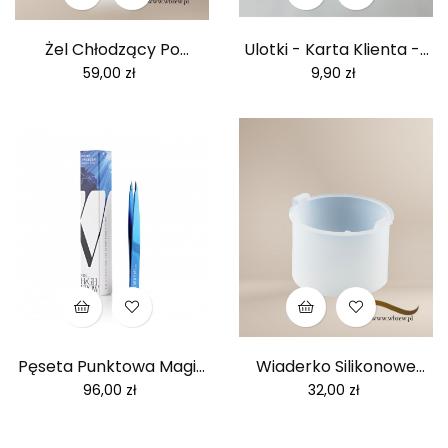
Żel Chłodzący Po
Ulotki - Karta Klienta -...
Woskowaniu...
Cena
Cena
59,00 zł
9,90 zł
Pęseta Punktowa Magic
Wiaderko Silikonowe
Blue
Do...
Cena
Cena
96,00 zł
32,00 zł