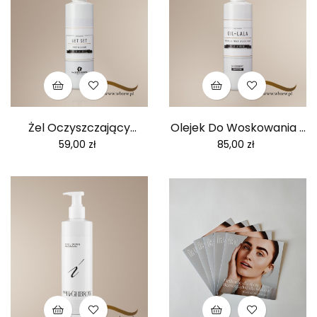
Żel Oczyszczający
Olejek Do Woskowania -
Przed...
Oil...
Cena
Cena
59,00 zł
85,00 zł