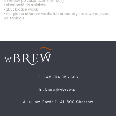
miesięcy po zakończonej kuracji)
• skłonność do siniaków
• zbyt krótkie włoski
• alergia na składniki wosku lub preparaty stosowane przed i
po zabiegu
T : +48 794 356 868
E :
biuro@wbrew.pl
A : ul. św. Pawła 11, 41-500 Chorzów