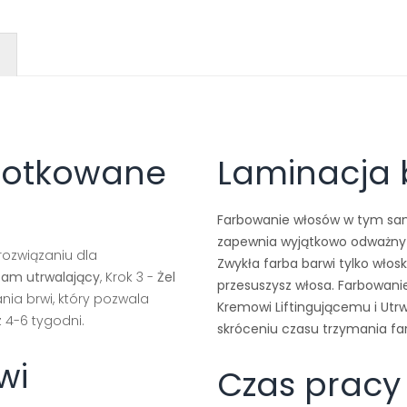
zotkowane
Laminacja b
Farbowanie włosów w tym sam
zapewnia wyjątkowo odważny w
rozwiązaniu dla
Zwykła farba barwi tylko włosk
sam utrwalający
, Krok 3 -
Żel
przesuszysz włosa. Farbowanie
ia brwi, który pozwala
Kremowi Liftingującemu i Utr
 4-6 tygodni.
skróceniu czasu trzymania far
wi
Czas prac