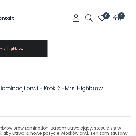
0
0
ontakt
-Mrs. Highbrow
laminacji brwi - Krok 2 -Mrs. Highbrow
hbrow Brow Lamination. Balsam ​​utrwalający, stosuje się w
ji, aby utrwalić nowe pozycje włosków brwi. Ten sam zaufany