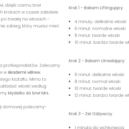
wi, dzięki czemu brwi
Krok 1 - Balsam Liftingujący
ych krokach w czasie zaledwie
k po trwałej na włosach -
4 minuty: delikatne włoski
nie zabieg, który musisz mieć
6 minut: normalne włoski
8 minut: twarde włoski
10 minut: bardzo twarde wł
Krok 2 - Balsam Utrwalający:
a profesjonalistów. Zalecamy
ów w
Akademii wBrew.
6 minut: delikatne włoski
tego kształtu. Mimo to
8 minut: normal włoski
i układać włoski według
10 minut: twarde włoski
camy
Mydełko do brwi Mrs.
12 minut: bardzo twarde wł
acji domowej polecamy-
Krok 3 - Żel Odżywczy
1 minuta do wchłonięcia