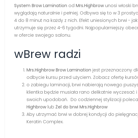
System Brow Lamination
od
Mrs.Highbrow
unosi włoski br
wyglądają naturalnie i pełniej. Odbywa się to w 3 prost
4 do 8 minut na każdy z nich. Efekt uniesionych brwi - ja
utrzymuje się przez 4-6 tygodni. Najpopularniejszy obec
w ofercie swojego salonu.
wBrew radzi
Mrs.Highbrow Brow Lamination
jest przeznaczony dl
odbycie kursu przed użyciem. Zobacz ofertę kurs
o zabiegu laminacji, brwi nabierają nowego puszys
klientka będzie musiała rano delikatnie wyczesać 
swoich upodobań. Do codziennej stylizacji pole
Highbrow
lub
Żel do brwi Mrs.Highbrow
Aby utrzymać brwi w dobrej kondycji do pielęgn
Keratin Complex.