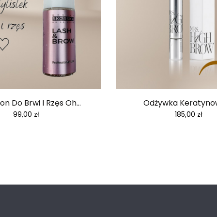
n Do Brwi I Rzęs Oh...
Odżywka Keratynowa
Cena
Cena
99,00 zł
185,00 zł