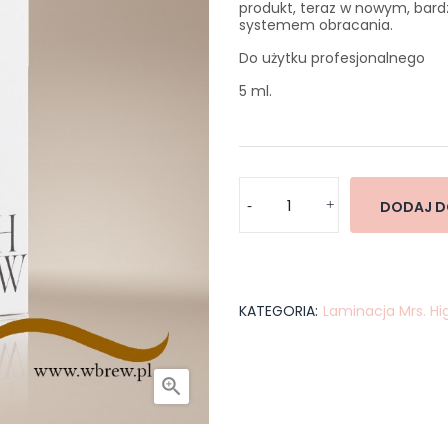
produkt, teraz w nowym, bar
systemem obracania.
Do użytku profesjonalnego
5 ml.
DODAJ D
KATEGORIA:
Laminacja Mrs. H
