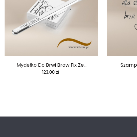
Mydełko Do Brwi Brow Fix Ze...
Szampo
Cena
123,00 zł