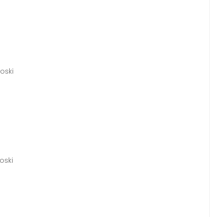
oski
oski