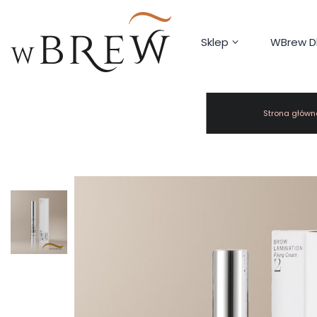
Sklep
WBrew Dl
Strona główn