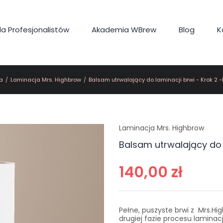
a Profesjonalistów
Akademia WBrew
Blog
K
a
Laminacja Mrs. Highbrow
Balsam utrwalający do laminacji brwi - Krok 2 
Laminacja Mrs. Highbrow
Balsam utrwalający do 
140,00 zł
Pełne, puszyste brwi z Mrs.Hig
drugiej fazie procesu laminac