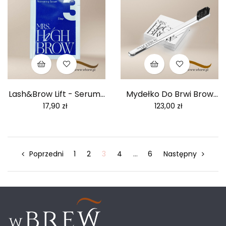
Lash&Brow Lift - Serum...
Mydełko Do Brwi Brow
Fix Ze...
Cena
Cena
17,90 zł
123,00 zł
Poprzedni
1
2
3
4
…
6
Następny