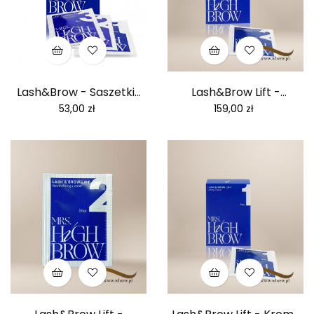
Lash&Brow - Saszetki...
Lash&Brow Lift -
Balsam...
Cena
Cena
53,00 zł
159,00 zł