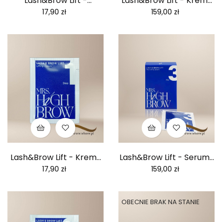
Lash&Brow Lift -
Lash&Brow Lift - Krem...
Balsam...
Cena
Cena
17,90 zł
159,00 zł
Lash&Brow Lift - Krem...
Lash&Brow Lift - Serum...
Cena
Cena
17,90 zł
159,00 zł
OBECNIE BRAK NA STANIE