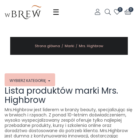
Toggle
☰
0
0
navigation
Strona główna
Marki
Mrs. Highbrow
WYBIERZ KATEGORIĘ
Lista produktów marki Mrs.
Highbrow
Mrs.Highbrow jest liderem w branży beauty, specjalizując się
w brwiach i rzęsach. Z ponad 10-letnim doświadczeniem,
wysoko wyspecjalizowany zespół oferuje tylko najlepiej
przebadane produkty, kursy i szkolenia online oraz
doradztwo dostosowane do potrzeb klienta. Mrs.Highbrow
jest dumna z kontynuowania innowacji, dostarczając