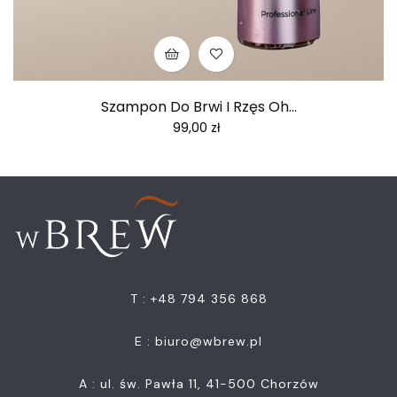
Szampon Do Brwi I Rzęs Oh...
Cena
99,00 zł
T : +48 794 356 868
E :
biuro@wbrew.pl
A : ul. św. Pawła 11, 41-500 Chorzów