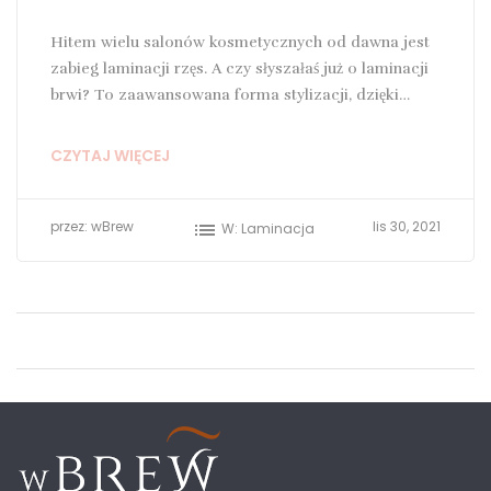
Hitem wielu salonów kosmetycznych od dawna jest
zabieg laminacji rzęs. A czy słyszałaś już o laminacji
brwi? To zaawansowana forma stylizacji, dzięki
której...
CZYTAJ WIĘCEJ
przez:
wBrew
list
lis
30,
2021
W:
Laminacja