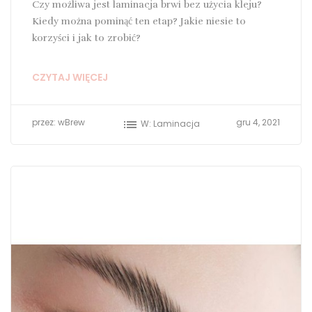
Czy możliwa jest laminacja brwi bez użycia kleju?
Kiedy można pominąć ten etap? Jakie niesie to
korzyści i jak to zrobić?
CZYTAJ WIĘCEJ
przez:
wBrew
list
gru
4,
2021
W:
Laminacja