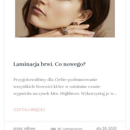
Laminacja brwi. Co nowego?
Przygotowaliśmy dla Ciebie podsumowanie
wszystkich Nowości które w ostatnim czasie
wypuściła na rynek Mrs. Highbrow. Wykorzystaj je w
zabiegu laminacji brwi...
CZYTAJ WIĘCEJ
przez:
wBrew
list
sty
26,
2023
W:
Laminacja