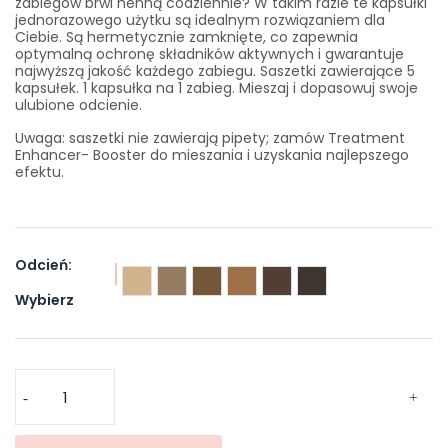
zabiegów brwi henną codziennie? W takim razie te kapsułki
jednorazowego użytku są idealnym rozwiązaniem dla
Ciebie. Są hermetycznie zamknięte, co zapewnia
optymalną ochronę składników aktywnych i gwarantuje
najwyższą jakość każdego zabiegu. Saszetki zawierające 5
kapsułek. 1 kapsułka na 1 zabieg. Mieszaj i dopasowuj swoje
ulubione odcienie.
Uwaga: saszetki nie zawierają pipety; zamów Treatment
Enhancer- Booster do mieszania i uzyskania najlepszego
efektu.
Odcień:
Wybierz
Honey
Taupe
Natural
Hazelnut
Ash
Raven
Brown
Brown
Wybierz