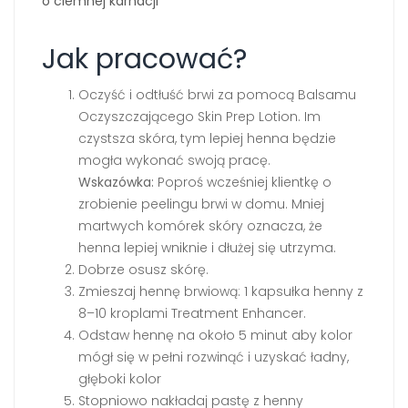
o ciemnej karnacji
Jak pracować?
Oczyść i odtłuść brwi za pomocą Balsamu
Oczyszczającego Skin Prep Lotion. Im
czystsza skóra, tym lepiej henna będzie
mogła wykonać swoją pracę.
Wskazówka:
Poproś wcześniej klientkę o
zrobienie peelingu brwi w domu. Mniej
martwych komórek skóry oznacza, że
henna lepiej wniknie i dłużej się utrzyma.
Dobrze osusz skórę.
Zmieszaj hennę brwiową: 1 kapsułka henny z
8–10 kroplami Treatment Enhancer.
Odstaw hennę na około 5 minut aby kolor
mógł się w pełni rozwinąć i uzyskać ładny,
głęboki kolor
Stopniowo nakładaj pastę z henny