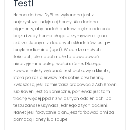
Test!
Henna do brwi Dyōtics wykonana jest z
najczystszej indyjskiej henny. Ale dodano
pigmenty, aby nadać pudrowi piękne odcienie
brązu i żeby henna długo utrzymywała się na
skórze. Jednym z dodanych składników jest p-
fenylenodiamina (ppd). W bardzo małych
ilościach, ale nadal może to powodować
nieprzyjemne dolegliwości skórne. Dlatego
zawsze należy wykonać test płatkowy u klientki,
która po raz pierwszy robi sobie brwi henną.
Zwłaszcza, jeśli zamierzasz pracować z Ash Brown
lub Raven, jest to konieczne, ponieważ jest tam
trochę więcej ppd niż w jasnych odcieniach. Do
testu zawsze używasz jednego z tych odcieni.
Nawet jeśli faktycznie planujesz farbować brwi za
pomocą Honey lub Taupe.